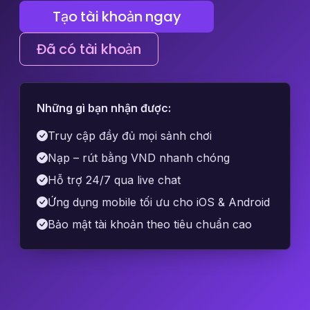
Tạo tài khoản ngay
Đã có tài khoản
Những gì bạn nhận được:
Truy cập đầy đủ mọi sảnh chơi
Nạp – rút bằng VND nhanh chóng
Hỗ trợ 24/7 qua live chat
Ứng dụng mobile tối ưu cho iOS & Android
Bảo mật tài khoản theo tiêu chuẩn cao