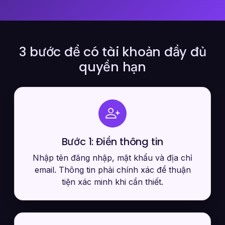
3 bước để có tài khoản đầy đủ
quyền hạn
Bước 1: Điền thông tin
Nhập tên đăng nhập, mật khẩu và địa chỉ
email. Thông tin phải chính xác để thuận
tiện xác minh khi cần thiết.