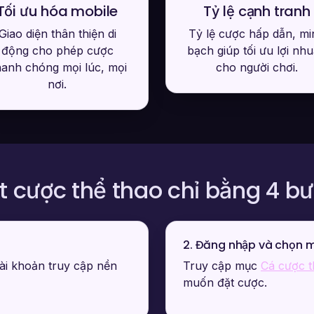
Tối ưu hóa mobile
Tỷ lệ cạnh tranh
Giao diện thân thiện di
Tỷ lệ cược hấp dẫn, mi
động cho phép cược
bạch giúp tối ưu lợi nh
anh chóng mọi lúc, mọi
cho người chơi.
nơi.
 cược thể thao chỉ bằng 4 b
2. Đăng nhập và chọn 
ài khoản truy cập nền
Truy cập mục
Cá cược t
muốn đặt cược.