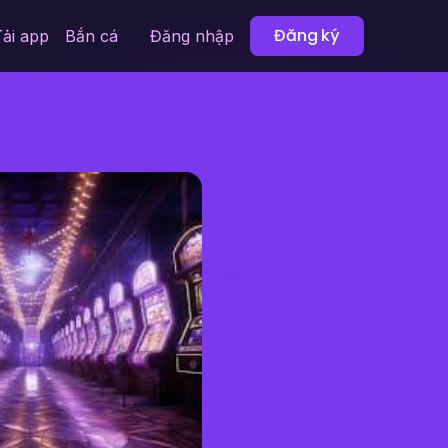
Đăng ký
Tải app
Bắn cá
Đăng nhập