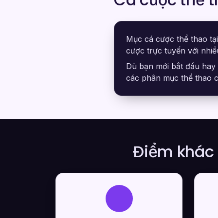
Mục cá cược thể thao tạ
cược trực tuyến với nhiề
Dù bạn mới bắt đầu hay đ
các phân mục thể thao chi
Điểm khác b