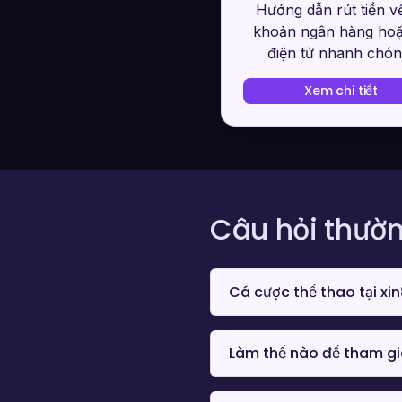
Hướng dẫn rút tiền về
khoản ngân hàng hoặ
điện tử nhanh chón
Xem chi tiết
Câu hỏi thườn
Cá cược thể thao tại x
Làm thế nào để tham gia