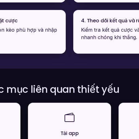
ặt cược
4. Theo dõi kết quả và r
họn kèo phù hợp và nhập
Kiểm tra kết quả cược và
nhanh chóng khi thắng.
 mục liên quan thiết yếu
Tải app