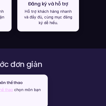
Đăng ký và hỗ trợ
nh
Hỗ trợ khách hàng nhanh
uận
và đầy đủ, cùng mục đăng
ký dễ hiểu.
ước đơn giản
môn thể thao
hể thao
chọn môn bạn